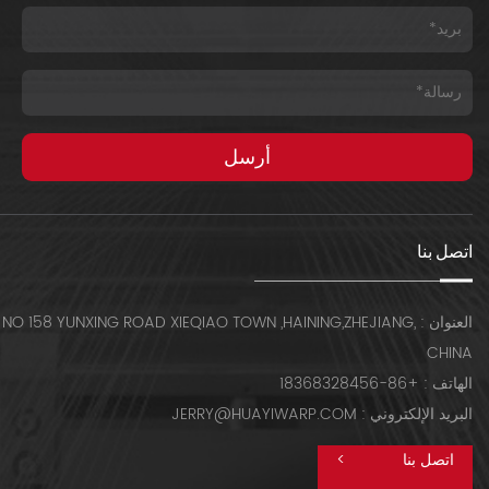
اتصل بنا
العنوان : NO 158 YUNXING ROAD XIEQIAO TOWN ,HAINING,ZHEJIANG,
CHINA
الهاتف : +86-18368328456
البريد الإلكتروني : JERRY@HUAYIWARP.COM
اتصل بنا
>