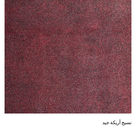
نسيج أريكة جيد