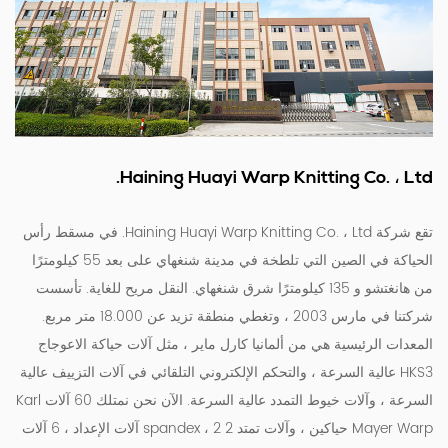
Haining Huayi Warp Knitting Co. ، Ltd.
تقع شركة Haining Huayi Warp Knitting Co. ، Ltd. في مسقط رأس
الحياكة في الصين التي تلطخة في مدينة شنغهاي على بعد 55 كيلومترًا
من هانغتشو و 135 كيلومترًا شرق شنغهاي. النقل مريح للغاية. تأسست
شركتنا في مارس 2003 ، وتغطي منطقة تزيد عن 18.000 متر مربع.
المعدات الرئيسية هي من ألمانيا كارل ماير ، مثل آلات حياكة الاعوجاج
HKS3 عالية السرعة ، والتحكم الإلكتروني التلقائي في آلات التزييف عالية
السرعة ، وآلات خيوط التمدد عالية السرعة. الآن نحن نمتلك 60 آلات Karl
Mayer Warp حياكين ، وآلات تمتد 2 spandex ، 2 آلات الإعداد ، 6 آلات