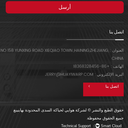
اتصل بنا
العنوان : NO 158 YUNXING ROAD XIEQIAO TOWN ,HAINING,ZHEJIANG,
CHINA
الهاتف : +86-18368328456
البريد الإلكتروني : JERRY@HUAYIWARP.COM
اتصل بنا
>
حقوق الطبع والنشر © لشركة هوايي لحياكة السدى المحدودة بهاينينغ
جميع الحقوق محفوظة.
Technical Support ：
Smart Cloud