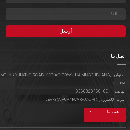
اتصل بنا
العنوان : NO 158 YUNXING ROAD XIEQIAO TOWN ,HAINING,ZHEJIANG,
CHINA
الهاتف : +86-18368328456
البريد الإلكتروني : JERRY@HUAYIWARP.COM
اتصل بنا
>