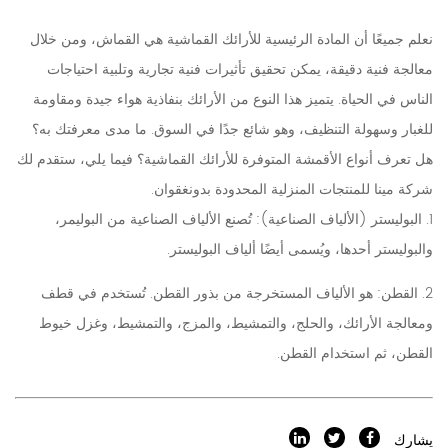
نعلم جميعًا أن المادة الرئيسية للأرائك القماشية هي القماش، ومن خلال
معالجة فنية دقيقة، يمكن تحقيق تأثيرات فنية تجارية وتلبية احتياجات
الناس في الحياة. يتميز هذا النوع من الأرائك بنفاذية هواء جيدة ومقاومة
للغبار وسهولة التنظيف، وهو شائع جدًا في السوق. ما مدى معرفتك به؟
هل تعرف أنواع الأقمشة المتوفرة للأرائك القماشية؟ فيما يلي، ستقدم لك
شركة مينا للمنتجات المنزلية المحدودة بدونغقوان.
1. البوليستر (الألياف الصناعية): تُصنع الألياف الصناعية من البوليمر،
والبوليستر أحدها، ويُسمى أيضًا ألياف البوليستر.
2. القطن: هو الألياف المستخرجة من بذور القطن. تُستخدم في قطف
ومعالجة الأرائك، والحلج، والتمشيط، والمزج، والتمشيط، وغزل خيوط
القطن، ثم استخدام القطن.
يشارك